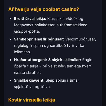
Af hverju velja coolbet casino?
Breitt úrval leikja:
Klassískir, vídeó- og
Megaways-spilakassar, auk framsækinna
jackpot
-potta.
Samkeppnishæfir bónusar:
Velkomubónusar,
regluleg fríspinn og sértilboð fyrir virka
leikmenn.
Hraðar útborganir & skýrir skilmálar:
Engin
óþarfa flækja – þú veist nákvæmlega hvert
næsta skref er.
Snjalltækjavænt:
Sleip spilun í síma,
spjaldtölvu og tölvu.
Kostir vinsælla leikja