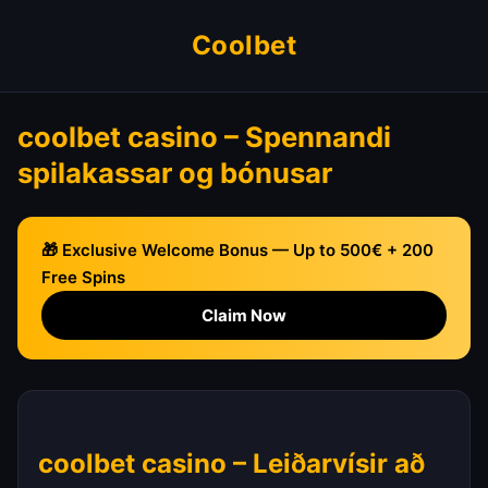
Coolbet
coolbet casino – Spennandi
spilakassar og bónusar
🎁 Exclusive Welcome Bonus — Up to 500€ + 200
Free Spins
Claim Now
coolbet casino – Leiðarvísir að