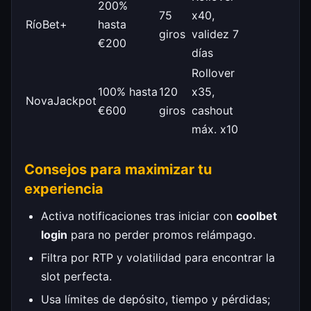
200%
75
x40,
RíoBet+
hasta
giros
validez 7
€200
días
Rollover
100% hasta
120
x35,
NovaJackpot
€600
giros
cashout
máx. x10
Consejos para maximizar tu
experiencia
Activa notificaciones tras iniciar con
coolbet
login
para no perder promos relámpago.
Filtra por RTP y volatilidad para encontrar la
slot perfecta.
Usa límites de depósito, tiempo y pérdidas;