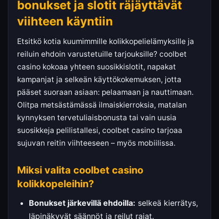
bonukset ja slotit räjäyttävät
viihteen käyntiin
Etsitkö kotia kuumimmille kolikkopelielämyksille ja
reiluin ehdoin varustetuille tarjouksille? coolbet
casino kokoaa yhteen suosikkislotit, napakat
kampanjat ja selkeän käyttökokemuksen, jotta
pääset suoraan asiaan: pelaamaan ja nauttimaan.
Olitpa metsästämässä ilmaiskierroksia, matalan
kynnyksen tervetuliaisbonusta tai vain uusia
suosikkeja pelilistallesi, coolbet casino tarjoaa
sujuvan reitin viihteeseen – myös mobiilissa.
Miksi valita coolbet casino
kolikkopeleihin?
Bonukset järkevillä ehdoilla:
selkeä kierrätys,
läpinäkyvät säännöt ja reilut rajat.