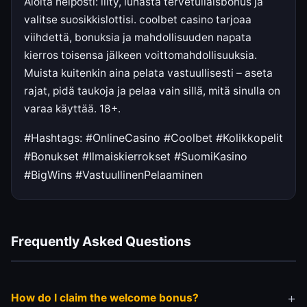
Aloita helposti: liity, lunasta tervetuliaisbonus ja
valitse suosikkislottisi. coolbet casino tarjoaa
viihdettä, bonuksia ja mahdollisuuden napata
kierros toisensa jälkeen voittomahdollisuuksia.
Muista kuitenkin aina pelata vastuullisesti – aseta
rajat, pidä taukoja ja pelaa vain sillä, mitä sinulla on
varaa käyttää. 18+.
#Hashtags: #OnlineCasino #Coolbet #Kolikkopelit
#Bonukset #Ilmaiskierrokset #SuomiKasino
#BigWins #VastuullinenPelaaminen
Frequently Asked Questions
How do I claim the welcome bonus?