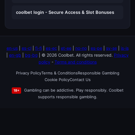
coolbet login - Secure Access & Slot Bonuses
en-us
|
es-cl
|
fi-fi
|
es-ec
|
et-ee
|
no-no
|
es-pe
|
sv-se
|
is-is
|
en-gb
|
bg-bg
| © 2026 Coolbet. All rights reserved.
Privacy
policy
-
Terms and conditions
Privacy Policy
Terms & Conditions
Responsible Gambling
Cookie Policy
Contact Us
Gambling can be addictive. Play responsibly. Coolbet
18+
supports responsible gambling.